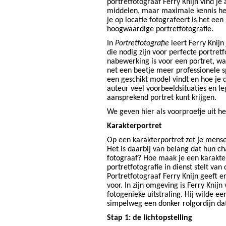
portretfotograaf Ferry Knijn vind je
middelen, maar maximale kennis het m
je op locatie fotografeert is het ee
hoogwaardige portretfotografie.
In
Portretfotografie
leert Ferry Knijn
die nodig zijn voor perfecte portretf
nabewerking is voor een portret, waa
net een beetje meer professionele s
een geschikt model vindt en hoe je
auteur veel voorbeeldsituaties en le
aansprekend portret kunt krijgen.
We geven hier als voorproefje uit h
Karakterportret
Op een karakterportret zet je mensen
Het is daarbij van belang dat hun ch
fotograaf? Hoe maak je een karakterp
portretfotografie in dienst stelt va
Portretfotograaf Ferry Knijn geeft e
voor. In zijn omgeving is Ferry Kni
fotogenieke uitstraling. Hij wilde 
simpelweg een donker rolgordijn dat 
Stap 1: de lichtopstelling