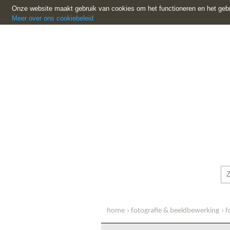
Onze website maakt gebruik van cookies om het functioneren en het gebr
Meer over ons cookiebeleid
home
fotografie & beeldbewerking
f