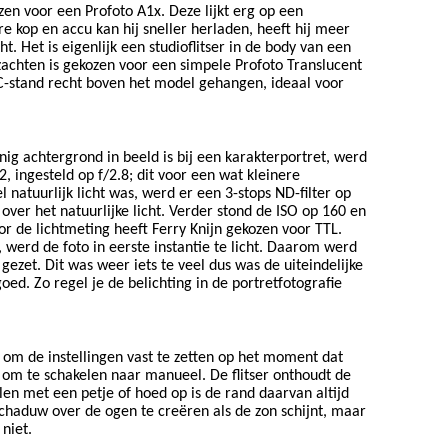
ozen voor een Profoto A1x. Deze lijkt erg op een
e kop en accu kan hij sneller herladen, heeft hij meer
ht. Het is eigenlijk een studioflitser in de body van een
rzachten is gekozen voor een simpele Profoto Translucent
 C-stand recht boven het model gehangen, ideaal voor
ig achtergrond in beeld is bij een karakterportret, werd
 ingesteld op f/2.8; dit voor een wat kleinere
l natuurlijk licht was, werd er een 3-stops ND-filter op
over het natuurlijke licht. Verder stond de ISO op 160 en
or de lichtmeting heeft Ferry Knijn gekozen voor TTL.
werd de foto in eerste instantie te licht. Daarom werd
gezet. Dit was weer iets te veel dus was de uiteindelijke
goed. Zo regel je de belichting in de portretfotografie
en om de instellingen vast te zetten op het moment dat
 om te schakelen naar manueel. De flitser onthoudt de
llen met een petje of hoed op is de rand daarvan altijd
chaduw over de ogen te creëren als de zon schijnt, maar
 niet.