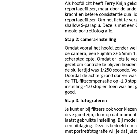
Als hoofdlicht heeft Ferry Knijn gek
reportageflitser, maar door de ander
kracht en betere consistentie qua lic
reportageflitser. Om het licht te ve
shallow S-paraplu. Deze is met een
mooie portretfotografie.
Stap 2: camera-instelling
Omdat vooral het hoofd, zonder wein
de camera, een Fujifilm XF 56mm 1.2,
scherptediepte. Omdat er iets te vee
gezet om controle te blijven houden 
de sluitertijd was 1/250 seconde. Vo
Doordat de achtergrond donker was, 
de TTL-flitscompensatie op -1.3 stop 
instelling -1.0 stop en toen was het 
goed.
Stap 3: fotograferen
Je kunt er bij flitsers ook voor kiez
deze goed zijn, door op dat moment
laatst gebruikte instelling. Bij mode
een uitdaging. Deze is bedoeld om s
met portretfotografie wil je dat juist