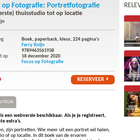
 op Fotografie: Portretfotografie
RELE
erste) thuisstudio tot op locatie
ijn
ng
Boek, paperback, kleur,
224
pagina's
Ferry Knijn
9789463561938
t op
18 december 2020
Focus op Fotografie
RESERVEER
9
UTEUR
s een webversie beschikbaar. Als je je registreert,
te extra’s.
, zijn portretten. Wie meer uit een portret wil halen,
dio of op locatie. In dit boek van de ervaren