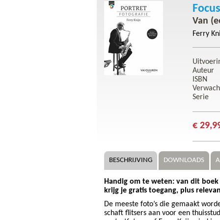
Focus
Van (e
Ferry Kn
Uitvoeri
Auteur
ISBN
Verwach
Serie
€ 29,9
BESCHRIJVING
DOWNLOADS
A
Handig om te weten: van dit boek i
krijg je gratis toegang, plus relevan
De meeste foto’s die gemaakt worden
schaft flitsers aan voor een thuisstu