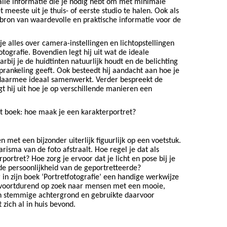
 alle informatie die je nodig hebt om met minimale
eeste uit je thuis- of eerste studio te halen. Ook als
n bron van waardevolle en praktische informatie voor de
 je alles over camera-instellingen en lichtopstellingen
otografie. Bovendien legt hij uit wat de ideale
rbij je de huidtinten natuurlijk houdt en de belichting
prankeling geeft. Ook besteedt hij aandacht aan hoe je
 daarmee ideaal samenwerkt. Verder bespreekt de
gt hij uit hoe je op verschillende manieren een
et boek: hoe maak je een karakterportret?
 met een bijzonder uiterlijk figuurlijk op een voetstuk.
arisma van de foto afstraalt. Hoe regel je dat als
ortret? Hoe zorg je ervoor dat je licht en pose bij je
n de persoonlijkheid van de geportretteerde?
r in zijn boek ‘Portretfotografie’ een handige werkwijze
jn voortdurend op zoek naar mensen met een mooie,
een stemmige achtergrond en gebruikte daarvoor
zich al in huis bevond.