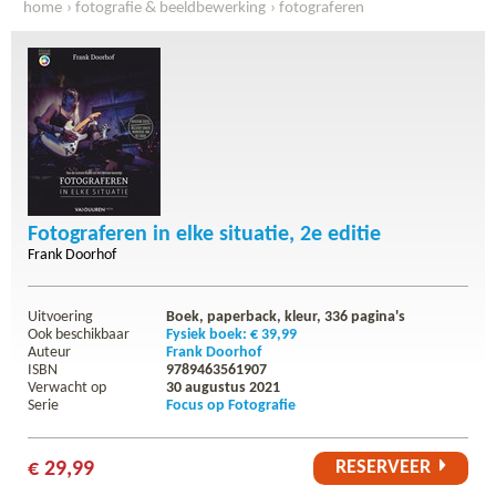
home
fotografie & beeldbewerking
fotograferen
fotograferen in elke situatie, 2e editie
Fotograferen in elke situatie, 2e editie
Frank Doorhof
Uitvoering
Boek, paperback, kleur,
336
pagina's
Ook beschikbaar
Fysiek boek: € 39,99
Auteur
Frank Doorhof
ISBN
9789463561907
Verwacht op
30 augustus 2021
Serie
Focus op Fotografie
RESERVEER
€ 29,99