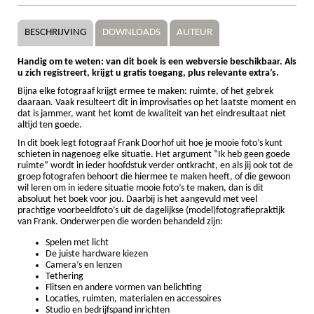
BESCHRIJVING
DOWNLOADS
AUTEUR
Handig om te weten: van dit boek is een webversie beschikbaar. Als
u zich registreert, krijgt u gratis toegang, plus relevante extra’s.
Bijna elke fotograaf krijgt ermee te maken: ruimte, of het gebrek
daaraan. Vaak resulteert dit in improvisaties op het laatste moment en
dat is jammer, want het komt de kwaliteit van het eindresultaat niet
altijd ten goede.
In dit boek legt fotograaf Frank Doorhof uit hoe je mooie foto’s kunt
schieten in nagenoeg elke situatie. Het argument “Ik heb geen goede
ruimte” wordt in ieder hoofdstuk verder ontkracht, en als jij ook tot de
groep fotografen behoort die hiermee te maken heeft, of die gewoon
wil leren om in iedere situatie mooie foto’s te maken, dan is dit
absoluut het boek voor jou. Daarbij is het aangevuld met veel
prachtige voorbeeldfoto’s uit de dagelijkse (model)fotografiepraktijk
van Frank. Onderwerpen die worden behandeld zijn:
Spelen met licht
De juiste hardware kiezen
Camera’s en lenzen
Tethering
Flitsen en andere vormen van belichting
Locaties, ruimten, materialen en accessoires
Studio en bedrijfspand inrichten