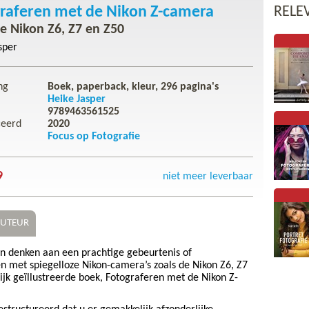
raferen met de Nikon Z-camera
RELE
e Nikon Z6, Z7 en Z50
sper
ng
Boek, paperback, kleur,
296
pagina's
Heike Jasper
9789463561525
ceerd
2020
Focus op Fotografie
9
niet meer leverbaar
UTEUR
oen denken aan een prachtige gebeurtenis of
n met spiegelloze Nikon-camera’s zoals de Nikon Z6, Z7
elijk geïllustreerde boek, Fotograferen met de Nikon Z-