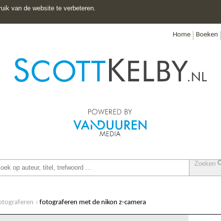
uik van de website te verbeteren.
Home
Boeken
Zoeken
otograferen
fotograferen met de nikon z-camera