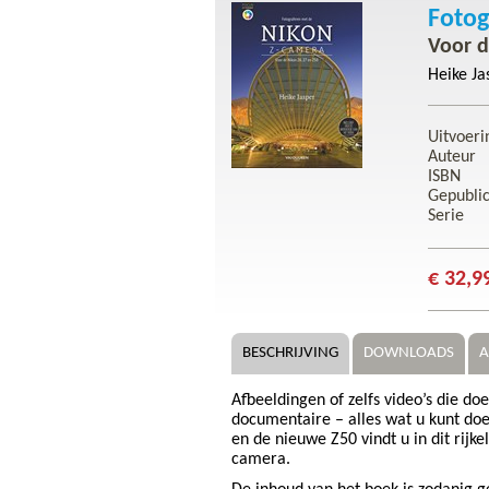
Fotog
Voor d
Heike Ja
Uitvoeri
Auteur
ISBN
Gepubli
Serie
€ 32,9
BESCHRIJVING
DOWNLOADS
A
Afbeeldingen of zelfs video’s die d
documentaire – alles wat u kunt doe
en de nieuwe Z50 vindt u in dit rijk
camera.