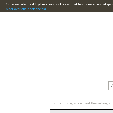
Onze website maakt gebruik van cookies om het functioneren en het gebr
Meer over ons cookiebeleid
home
fotografie & beeldbewerking
f