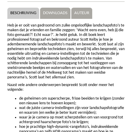
BESCHRIJVING
DOWNLOADS
AUTEUR
Heb je er ooit van gedroomd om zulke ongelooflijke landschapsfoto’s te
maken dat je vrienden en familie zeggen: ‘Wacht eens even, heb jij die
foto gemaakt?! Echt waar?’. Je hebt geluk. In dit boek leert
professioneel fotograaf en bekroond auteur Scott Kelby je hoe je
adembenemende landschapsfoto’s maakt en bewerkt. Scott laat al zijn
geheimen en beproefde technieken zien, terwijl hij alles bespreekt, van
essentiële uitrusting en camera-instellingen tot de technieken die je
nodig hebt om indrukwekkende landschapsfoto’s te maken. Van
schitterende landschappen bij zonsopgang tot het vastleggen van
snelstromende beekjes en watervallen en van het fotograferen van de
nachtelijke hemel of de Melkweg tot het maken van weidse
panorama’s, Scott laat het allemaal zien.
Naast vele andere onderwerpen bespreekt Scott onder meer het
volgende:
de geheimen om superscherpe, frisse beelden te krijgen (zonder
een nieuwe lens te hoeven kopen);
wat de juiste camera-instellingen zijn voor landschapsfotografie
en waarom (en welke je beter kunt vermijden);
waar je je camera op moet scherpstellen om van voorgrond tot
achtergrond haarscherpe foto’s te krijgen;
hoe je prachtige high-dynamic-rangefoto’s, indrukwekkende
panorama’s en zelfs HDR-panorama’s maakt en hoe je ze