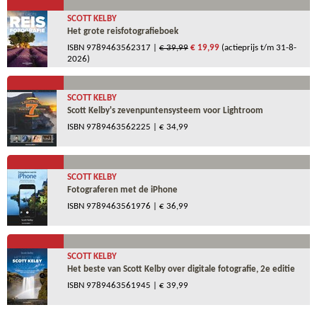
SCOTT KELBY
Het grote reisfotografieboek
ISBN
9789463562317
|
€ 39,99
€ 19,99
(actieprijs t/m 31-8-
2026)
SCOTT KELBY
Scott Kelby's zevenpuntensysteem voor Lightroom
ISBN
9789463562225
| € 34,99
SCOTT KELBY
Fotograferen met de iPhone
ISBN
9789463561976
| € 36,99
SCOTT KELBY
Het beste van Scott Kelby over digitale fotografie, 2e editie
ISBN
9789463561945
| € 39,99