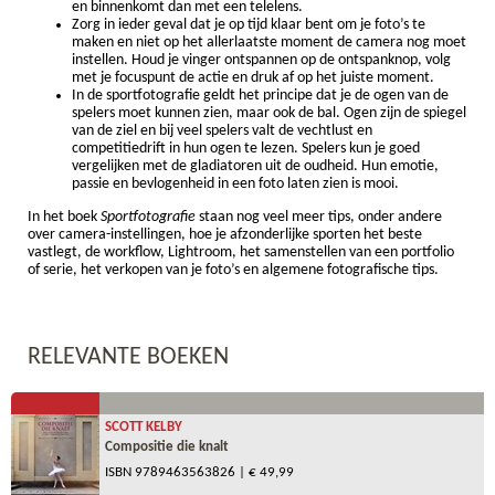
en binnenkomt dan met een telelens.
Zorg in ieder geval dat je op tijd klaar bent om je foto’s te
maken en niet op het allerlaatste moment de camera nog moet
instellen. Houd je vinger ontspannen op de ontspanknop, volg
met je focuspunt de actie en druk af op het juiste moment.
In de sportfotografie geldt het principe dat je de ogen van de
spelers moet kunnen zien, maar ook de bal. Ogen zijn de spiegel
van de ziel en bij veel spelers valt de vechtlust en
competitiedrift in hun ogen te lezen. Spelers kun je goed
vergelijken met de gladiatoren uit de oudheid. Hun emotie,
passie en bevlogenheid in een foto laten zien is mooi.
In het boek
Sportfotografie
staan nog veel meer tips, onder andere
over camera-instellingen, hoe je afzonderlijke sporten het beste
vastlegt, de workflow, Lightroom, het samenstellen van een portfolio
of serie, het verkopen van je foto’s en algemene fotografische tips.
RELEVANTE BOEKEN
SCOTT KELBY
Compositie die knalt
ISBN
9789463563826
| € 49,99