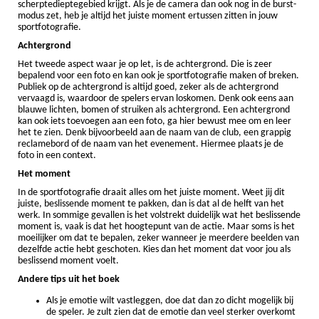
scherptedieptegebied krijgt. Als je de camera dan ook nog in de burst-
modus zet, heb je altijd het juiste moment ertussen zitten in jouw
sportfotografie.
Achtergrond
Het tweede aspect waar je op let, is de achtergrond. Die is zeer
bepalend voor een foto en kan ook je sportfotografie maken of breken.
Publiek op de achtergrond is altijd goed, zeker als de achtergrond
vervaagd is, waardoor de spelers ervan loskomen. Denk ook eens aan
blauwe lichten, bomen of struiken als achtergrond. Een achtergrond
kan ook iets toevoegen aan een foto, ga hier bewust mee om en leer
het te zien. Denk bijvoorbeeld aan de naam van de club, een grappig
reclamebord of de naam van het evenement. Hiermee plaats je de
foto in een context.
Het moment
In de sportfotografie draait alles om het juiste moment. Weet jij dit
juiste, beslissende moment te pakken, dan is dat al de helft van het
werk. In sommige gevallen is het volstrekt duidelijk wat het beslissende
moment is, vaak is dat het hoogtepunt van de actie. Maar soms is het
moeilijker om dat te bepalen, zeker wanneer je meerdere beelden van
dezelfde actie hebt geschoten. Kies dan het moment dat voor jou als
beslissend moment voelt.
Andere tips uit het boek
Als je emotie wilt vastleggen, doe dat dan zo dicht mogelijk bij
de speler. Je zult zien dat de emotie dan veel sterker overkomt