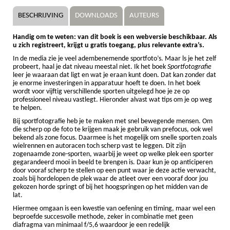
BESCHRIJVING
DOWNLOADS
AUTEURS
Handig om te weten: van dit boek is een webversie beschikbaar. Als
u zich registreert, krijgt u gratis toegang, plus relevante extra’s.
In de media zie je veel adembenemende sportfoto’s. Maar ls je het zelf
probeert, haal je dat niveau meestal niet. Ik het boek
Sportfotografie
leer je waaraan dat ligt en wat je eraan kunt doen. Dat kan zonder dat
je enorme investeringen in apparatuur hoeft te doen. In het boek
wordt voor vijftig verschillende sporten uitgelegd hoe je ze op
professioneel niveau vastlegt. Hieronder alvast wat tips om je op weg
te helpen.
Bij sportfotografie heb je te maken met snel bewegende mensen. Om
die scherp op de foto te krijgen maak je gebruik van prefocus, ook wel
bekend als zone focus. Daarmee is het mogelijk om snelle sporten zoals
wielrennen en autoracen toch scherp vast te leggen. Dit zijn
zogenaamde zone-sporten, waarbij je weet op welke plek een sporter
gegarandeerd mooi in beeld te brengen is. Daar kun je op anticiperen
door vooraf scherp te stellen op een punt waar je deze actie verwacht,
zoals bij hordelopen de plek waar de atleet over een vooraf door jou
gekozen horde springt of bij het hoogspringen op het midden van de
lat.
Hiermee omgaan is een kwestie van oefening en timing, maar wel een
beproefde succesvolle methode, zeker in combinatie met geen
diafragma van minimaal f/5,6 waardoor je een redelijk