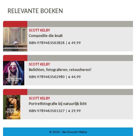
RELEVANTE BOEKEN
SCOTT KELBY
Compositie die knalt
ISBN
9789463563826
| € 49,99
SCOTT KELBY
Belichten, fotograferen, retoucheren!
ISBN
9789463562980
| € 44,99
SCOTT KELBY
Portretfotografie bij natuurlijk licht
ISBN
9789463561327
| € 29,99
© 2026 - Van Duuren Media