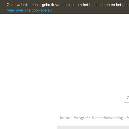
Onze website maakt gebruik van cookies om het functioneren en het gebr
Meer over ons cookiebeleid
home
fotografie & beeldbewerking
f