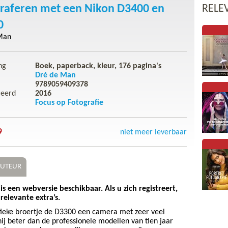
raferen met een Nikon D3400 en
RELE
0
Man
ng
Boek, paperback, kleur,
176
pagina's
Dré de Man
9789059409378
ceerd
2016
Focus op Fotografie
9
niet meer leverbaar
UTEUR
s een webversie beschikbaar. Als u zich registreert,
relevante extra’s.
entieke broertje de D3300 een camera met zeer veel
hij beter dan de professionele modellen van tien jaar