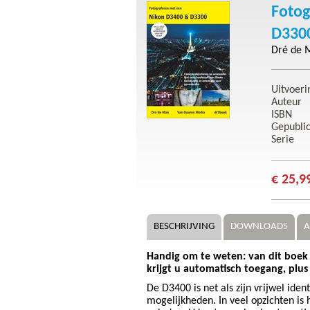
Fotog
D330
Dré de 
Uitvoeri
Auteur
ISBN
Gepubli
Serie
€ 25,9
BESCHRIJVING
DOWNLOADS
A
Handig om te weten: van dit boek i
krijgt u automatisch toegang, plus 
De D3400 is net als zijn vrijwel id
mogelijkheden. In veel opzichten is 