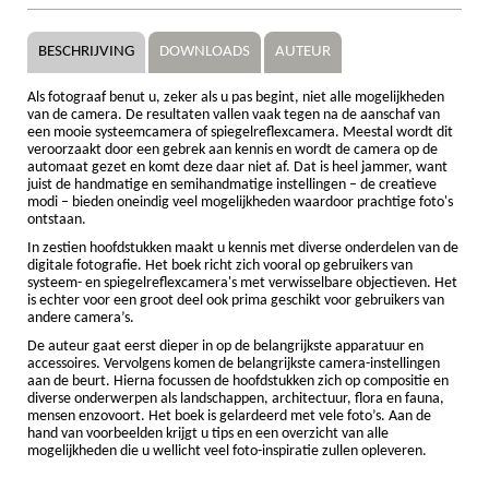
BESCHRIJVING
DOWNLOADS
AUTEUR
Als fotograaf benut u, zeker als u pas begint, niet alle mogelijkheden
van de camera. De resultaten vallen vaak tegen na de aanschaf van
een mooie systeemcamera of spiegelreflexcamera. Meestal wordt dit
veroorzaakt door een gebrek aan kennis en wordt de camera op de
automaat gezet en komt deze daar niet af. Dat is heel jammer, want
juist de handmatige en semihandmatige instellingen – de creatieve
modi – bieden oneindig veel mogelijkheden waardoor prachtige foto's
ontstaan.
In zestien hoofdstukken maakt u kennis met diverse onderdelen van de
digitale fotografie. Het boek richt zich vooral op gebruikers van
systeem- en spiegelreflexcamera's met verwisselbare objectieven. Het
is echter voor een groot deel ook prima geschikt voor gebruikers van
andere camera’s.
De auteur gaat eerst dieper in op de belangrijkste apparatuur en
accessoires. Vervolgens komen de belangrijkste camera-instellingen
aan de beurt. Hierna focussen de hoofdstukken zich op compositie en
diverse onderwerpen als landschappen, architectuur, flora en fauna,
mensen enzovoort. Het boek is gelardeerd met vele foto’s. Aan de
hand van voorbeelden krijgt u tips en een overzicht van alle
mogelijkheden die u wellicht veel foto-inspiratie zullen opleveren.