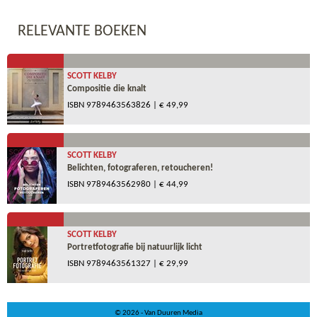
RELEVANTE BOEKEN
SCOTT KELBY
Compositie die knalt
ISBN
9789463563826
| € 49,99
SCOTT KELBY
Belichten, fotograferen, retoucheren!
ISBN
9789463562980
| € 44,99
SCOTT KELBY
Portretfotografie bij natuurlijk licht
ISBN
9789463561327
| € 29,99
© 2026 - Van Duuren Media