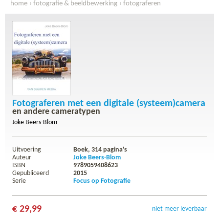
home
fotografie & beeldbewerking
fotograferen
fotograferen met een digitale (systeem)camera
Fotograferen met een digitale (systeem)camera
en andere cameratypen
Joke Beers-Blom
Uitvoering
Boek,
314
pagina's
Auteur
Joke Beers-Blom
ISBN
9789059408623
Gepubliceerd
2015
Serie
Focus op Fotografie
€ 29,99
niet meer leverbaar