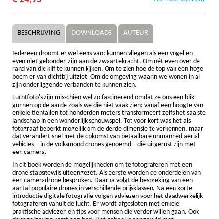
BESCHRIJVING
DOWNLOADS
AUTEUR
Iedereen droomt er wel eens van: kunnen vliegen als een vogel en
even niet gebonden zijn aan de zwaartekracht. Om nét even over de
rand van die klif te kunnen kijken. Om te zien hoe de top van een hoge
boom er van dichtbij uitziet. Om de omgeving waarin we wonen in al
zijn onderliggende verbanden te kunnen zien.
Luchtfoto's zijn misschien wel zo fascinerend omdat ze ons een blik
gunnen op de aarde zoals we die niet vaak zien: vanaf een hoogte van
enkele tientallen tot honderden meters transformeert zelfs het saaiste
landschap in een wonderlijk schouwspel. Tot voor kort was het als
fotograaf beperkt mogelijk om de derde dimensie te verkennen, maar
dat verandert snel met de opkomst van betaalbare unmanned aerial
vehicles – in de volksmond drones genoemd – die uitgerust zijn met
een camera.
In dit boek worden de mogelijkheden om te fotograferen met een
drone stapsgewijs uiteengezet. Als eerste worden de onderdelen van
een cameradrone besproken. Daarna volgt de bespreking van een
aantal populaire drones in verschillende prijsklassen. Na een korte
introductie digitale fotografie volgen adviezen voor het daadwerkelijk
fotograferen vanuit de lucht. Er wordt afgesloten met enkele
praktische adviezen en tips voor mensen die verder willen gaan. Ook