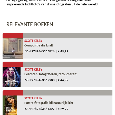
de regelgeving komt aan bod. Het geheel is aangevuld met
inspirerende luchtfoto’s van dronefotografen uit de hele wereld.
RELEVANTE BOEKEN
SCOTT KELBY
Compositie die knalt
ISBN
9789463563826
| € 49,99
SCOTT KELBY
Belichten, fotograferen, retoucheren!
ISBN
9789463562980
| € 44,99
SCOTT KELBY
Portretfotografie bij natuurlijk licht
ISBN
9789463561327
| € 29,99