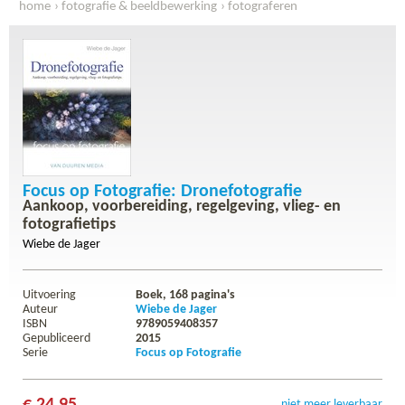
home
fotografie & beeldbewerking
fotograferen
focus op fotografie: dronefotografie
Focus op Fotografie: Dronefotografie
Aankoop, voorbereiding, regelgeving, vlieg- en
fotografietips
Wiebe de Jager
Uitvoering
Boek,
168
pagina's
Auteur
Wiebe de Jager
ISBN
9789059408357
Gepubliceerd
2015
Serie
Focus op Fotografie
€ 24,95
niet meer leverbaar