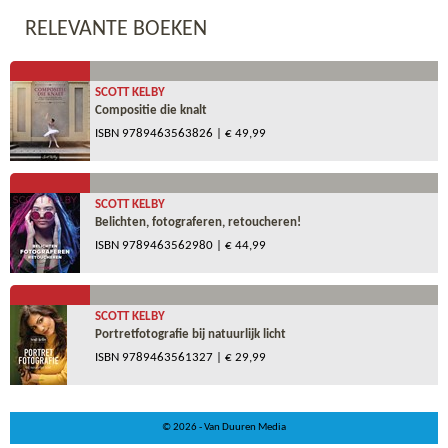
RELEVANTE BOEKEN
SCOTT KELBY
Compositie die knalt
ISBN
9789463563826
| € 49,99
SCOTT KELBY
Belichten, fotograferen, retoucheren!
ISBN
9789463562980
| € 44,99
SCOTT KELBY
Portretfotografie bij natuurlijk licht
ISBN
9789463561327
| € 29,99
© 2026 - Van Duuren Media