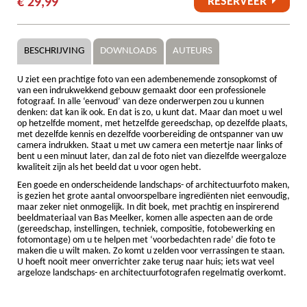
RESERVEER
€ 29,99
BESCHRIJVING
DOWNLOADS
AUTEURS
U ziet een prachtige foto van een adembenemende zonsopkomst of
van een indrukwekkend gebouw gemaakt door een professionele
fotograaf. In alle ‘eenvoud’ van deze onderwerpen zou u kunnen
denken: dat kan ik ook. En dat is zo, u kunt dat. Maar dan moet u wel
op hetzelfde moment, met hetzelfde gereedschap, op dezelfde plaats,
met dezelfde kennis en dezelfde voorbereiding de ontspanner van uw
camera indrukken. Staat u met uw camera een metertje naar links of
bent u een minuut later, dan zal de foto niet van diezelfde weergaloze
kwaliteit zijn als het beeld dat u voor ogen hebt.
Een goede en onderscheidende landschaps- of architectuurfoto maken,
is gezien het grote aantal onvoorspelbare ingrediënten niet eenvoudig,
maar zeker niet onmogelijk. In dit boek, met prachtig en inspirerend
beeldmateriaal van Bas Meelker, komen alle aspecten aan de orde
(gereedschap, instellingen, techniek, compositie, fotobewerking en
fotomontage) om u te helpen met ‘voorbedachten rade’ die foto te
maken die u wilt maken. Zo komt u zelden voor verrassingen te staan.
U hoeft nooit meer onverrichter zake terug naar huis; iets wat veel
argeloze landschaps- en architectuurfotografen regelmatig overkomt.