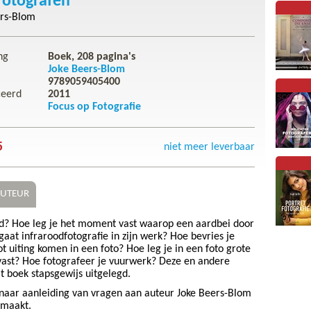
fotografen
ers-Blom
ng
Boek,
208
pagina's
Joke Beers-Blom
9789059405400
ceerd
2011
Focus op Fotografie
5
niet meer leverbaar
UTEUR
d? Hoe leg je het moment vast waarop een aardbei door
aat infraroodfotografie in zijn werk? Hoe bevries je
ot uiting komen in een foto? Hoe leg je in een foto grote
 vast? Hoe fotografeer je vuurwerk? Deze en andere
 boek stapsgewijs uitgelegd.
 naar aanleiding van vragen aan auteur Joke Beers-Blom
emaakt.