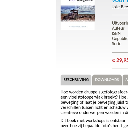
voor 
Joke Be
Uitvoeri
Auteur
ISBN
Gepubli
Serie
€ 29,9
BESCHRIJVING
DOWNLOADS
A
Hoe worden druppels gefotografeer
een vloeistofoppervlak breekt? Hoe g
beweging of laat je beweging juist t
verschillen tussen licht en schaduw
creatieve onderwerpen worden in dit
Dit boek met workshops is ontstaan
over hoe zij bepaalde foto’s heeft g