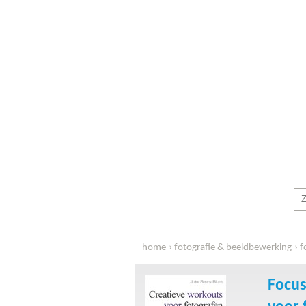
home
fotografie & beeldbewerking
f
Focus