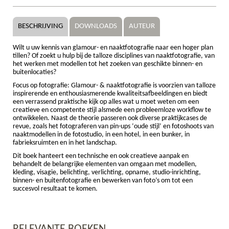
BESCHRIJVING
DOWNLOADS
AUTEUR
Wilt u uw kennis van glamour- en naaktfotografie naar een hoger plan
tillen? Of zoekt u hulp bij de talloze disciplines van naaktfotografie, van
het werken met modellen tot het zoeken van geschikte binnen- en
buitenlocaties?
Focus op fotografie: Glamour- & naaktfotografie is voorzien van talloze
inspirerende en enthousiasmerende kwaliteitsafbeeldingen en biedt
een verrassend praktische kijk op alles wat u moet weten om een
creatieve en competente stijl alsmede een probleemloze workflow te
ontwikkelen. Naast de theorie passeren ook diverse praktijkcases de
revue, zoals het fotograferen van pin-ups ‘oude stijl’ en fotoshoots van
naaktmodellen in de fotostudio, in een hotel, in een bunker, in
fabrieksruimten en in het landschap.
Dit boek hanteert een technische en ook creatieve aanpak en
behandelt de belangrijke elementen van omgaan met modellen,
kleding, visagie, belichting, verlichting, opname, studio-inrichting,
binnen- en buitenfotografie en bewerken van foto’s om tot een
succesvol resultaat te komen.