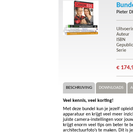
Bunde
Pieter D
Uitvoeri
Auteur
ISBN
Gepubli
Serie
€ 174,
BESCHRIJVING
DOWNLOADS
A
Veel kennis, veel korting!
Met deze bundel kun je jezelf opleide
apparatuur en krijgt veel meer inzic
juiste camera-instellingen voor jou
krijgt enorm veel tips om beter te 
architectuurfoto’s te maken. Dit is 