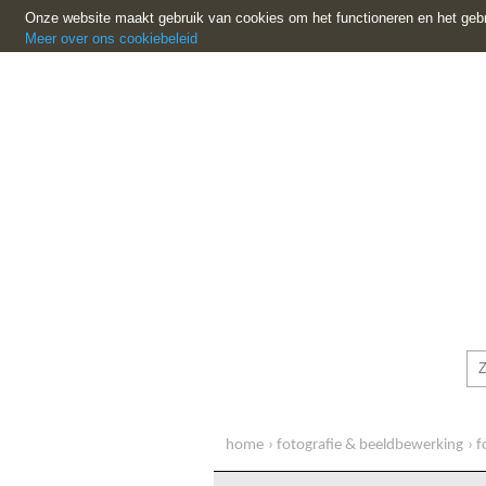
Onze website maakt gebruik van cookies om het functioneren en het gebr
Meer over ons cookiebeleid
home
fotografie & beeldbewerking
f