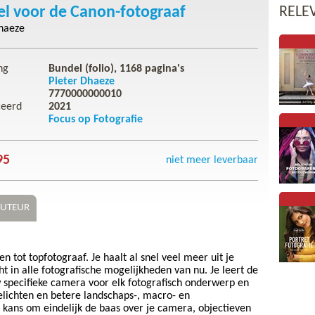
l voor de Canon-fotograaf
RELE
haeze
ng
Bundel (folio),
1168
pagina's
Pieter Dhaeze
7770000000010
ceerd
2021
Focus op Fotografie
95
niet meer leverbaar
UTEUR
n tot topfotograaf. Je haalt al snel veel meer uit je
ht in alle fotografische mogelijkheden van nu. Je leert de
w specifieke camera voor elk fotografisch onderwerp en
belichten en betere landschaps-, macro- en
je kans om eindelijk de baas over je camera, objectieven