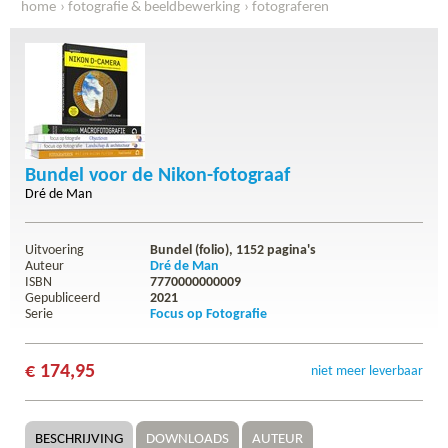
home
fotografie & beeldbewerking
fotograferen
bundel voor de nikon-fotograaf
Bundel voor de Nikon-fotograaf
Dré de Man
Uitvoering
Bundel (folio),
1152
pagina's
Auteur
Dré de Man
ISBN
7770000000009
Gepubliceerd
2021
Serie
Focus op Fotografie
€ 174,95
niet meer leverbaar
BESCHRIJVING
DOWNLOADS
AUTEUR